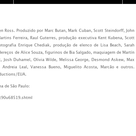
len Ross.
Produzido por Marc Butan, Mark Cuban, Scott Steindorff, John
rtins Ferreira, Raul Guterres, produção executiva Kent Kubena, Scott
fotografia Enrique Chediak, produção de elenco de Lisa Beach, Sarah
adereços de Alice Souza, figurinos de Bia Salgado, maquiagem de Martín
t, Josh Duhamel, Olivia Wilde, Melissa George, Desmond Askew, Max
, Andreia Leal, Vanessa Bueno, Miguelito Acosta, Marcão e outros.
roductions/EUA.
ha de São Paulo:
lt90u68519.shtml