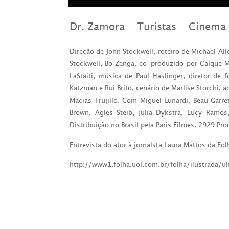
Dr. Zamora - Turistas - Cinema
Direção de John Stockwell, roteiro de Michael Al
Stockwell, Bo Zenga, co-produzido por Caíque Ma
LaStaiti, música de Paul Haslinger, diretor de 
Katzman e Rui Brito, cenário de Marlise Storchi, 
Macias Trujillo.
Com Miguel Lunardi, Beau Garre
Brown, Agles Steib, Julia Dykstra, Lucy Ramos
Distribuição no Brasil pela Paris Filmes. 2929 P
Entrevista do ator à jornalsta Laura Mattos da Fol
http://www1.folha.uol.com.br/folha/ilustrada/u